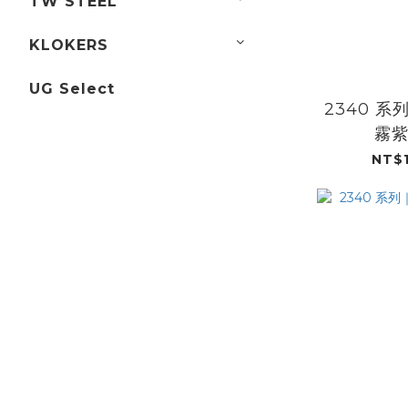
TW STEEL
KLOKERS
UG Select
2340 系
霧
NT$1