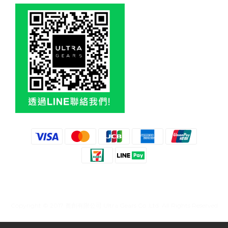
Copyright © 2017 奧創有限公司 Ultra Gears Co.,Ltd. All Rights Reserved