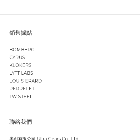
銷售據點
BOMBERG
CYRUS
KLOKERS
LYTT LABS
LOUIS ERARD
PERRELET
TW STEEL
聯絡我們
奧創有限公司 Ultra Gears Co., Ltd.