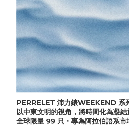
PERRELET
沛力錶
WEEKEND
系
以中東文明的視角，將時間化為凝結
全球限量
99
只
・
專為阿拉伯語系市