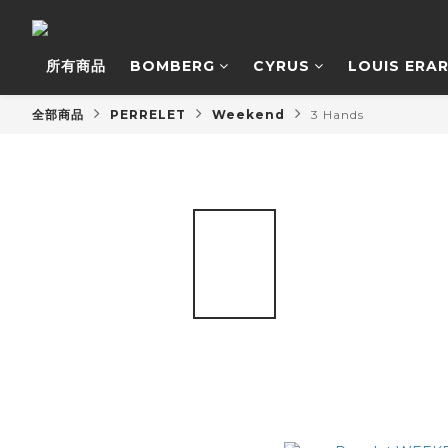
所有商品
BOMBERG
CYRUS
LOUIS ERA
全部商品
PERRELET
Weekend
3 Hands