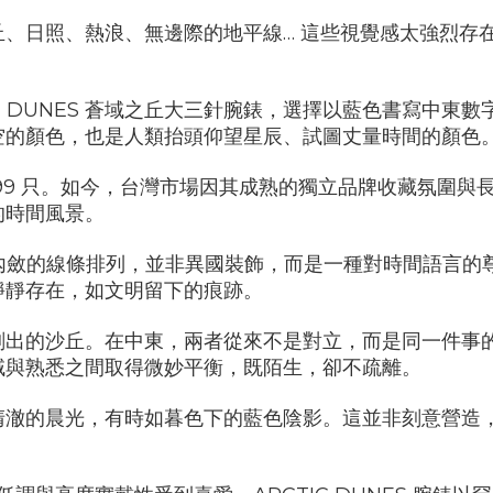
丘、日照、熱浪、無邊際的地平線
…
這些視覺感太強烈存
C DUNES
蒼域之丘大三針腕錶，選擇以藍色書寫中東數
空的顏色，也是人類抬頭仰望星辰、試圖丈量時間的顏色
99
只。如今，台灣市場因其成熟的獨立品牌收藏氛圍與
的時間風景。
內斂的線條排列，並非異國裝飾，而是一種對時間語言的
靜靜存在，如文明留下的痕跡。
刻出的沙丘。在中東，兩者從來不是對立，而是同一件事
域與熟悉之間取得微妙平衡，既陌生，卻不疏離。
清澈的晨光，有時如暮色下的藍色陰影。這並非刻意營造