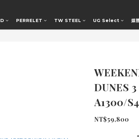
RD
PERRELET
TW STEEL
UG Select
媒
WEEKEN
DUNES 3
A1300/S
NT$59,800