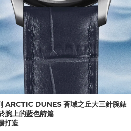
列
ARCTIC DUNES
蒼域之丘大三針腕錶
於腕上的藍色詩篇
場打造