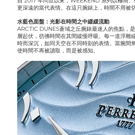
自
2017
年問世以來，
WEEKEND
系列以極簡、
更深遠的當代表情。在這只腕錶上，時間不用被
水藍色面盤：光影在時間之中緩緩流動
ARCTIC DUNES
蒼域之丘腕錶最迷人的焦點，
層起伏，彷彿時間在其間緩慢呼吸。每一道浮雕
時而深沉，如同天空在不同時刻的表情。當腕間
使時間不再被讀取，而是被感知。