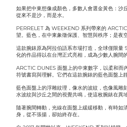
如果把中東想像成顏色，多數人會選金黃色：沙
從來不是沙，而是水。
PERRELET
為
WEEKEND
系列帶來的
ARCTI
望。藍色，在中東象徵保護、智慧與秩序；是夜
這款腕錶原為阿拉伯語系市場打造，全球僅限量
化的作品得以在台灣正式亮相，成為少數人腕間
ARCTIC DUNES
面盤上的中東數字，以柔和而
符號書寫與理解。它們在這款腕錶的藍色面盤上
藍色面盤上的浮雕紋理，像水的波紋，也像風雕
水波紋與沙丘之間的視覺共鳴，使這枚腕錶在異
隨著腕間轉動，光線在面盤上緩緩移動，有時如
身，從不張揚，卻始終存在。