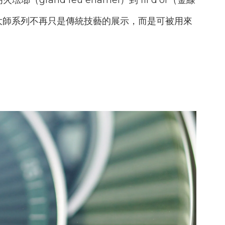
明火琺瑯（
grand feu enamel
）到
fil d’or
（金線
大師系列不再只是傳統技藝的展示，而是可被用來