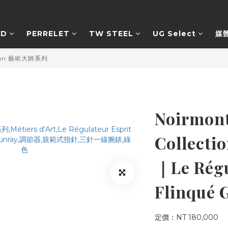
RD
PERRELET
TW STEEL
UG Select
媒
ection 藝術大師系列
Noirmont
Collec
｜Le Régu
Flinqué 
定價：NT 180,000