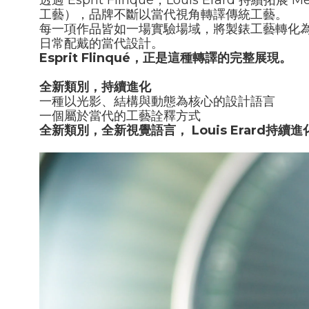
透過
Esprit Flinqué
，
Louis Erard
持續拓展
Mé
工藝），品牌不斷以當代視角轉譯傳統工藝。
每一項作品皆如一場實驗場域，將製錶工藝轉化
日常配戴的當代設計。
Esprit Flinqué
，正是這種轉譯的完整展現。
全新類別，持續進化
一種以光影、結構與動態為核心的設計語言
一個屬於當代的工藝詮釋方式
全新類別，全新視覺語言，
Louis Erard
持續進