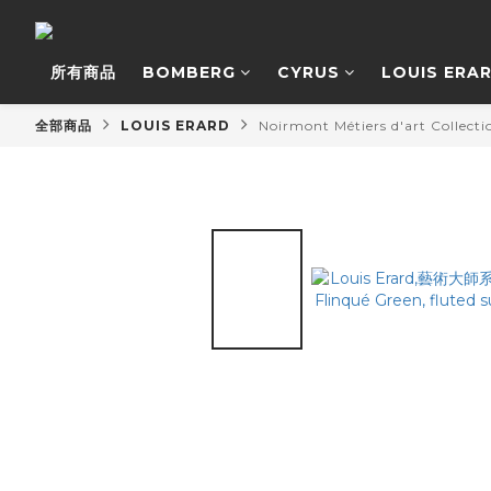
所有商品
BOMBERG
CYRUS
LOUIS ERA
全部商品
LOUIS ERARD
Noirmont Métiers d'art Coll