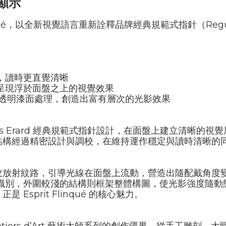
顯示
ué
，以全新視覺語言重新詮釋品牌經典規範式指針（
Regu
。
，讀時更直覺清晰
呈現浮於面盤之上的視覺效果
透明漆面處理，創造出富有層次的光影效果
s Erard
經典規範式指針設計，在面盤上建立清晰的視覺
結構經過精密設計與調校，在維持運作穩定與讀時清晰的
紋放射紋路，引導光線在面盤上流動，營造出隨配戴角度
識別，外圍較淺的結構則框架整體構圖，使光影強度隨動
，正是
Esprit Flinqué
的核心魅力。