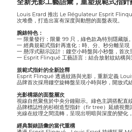
全新光影工藝語彙，重塑規範式指針
Louis Erard
推出
Le Régulateur Esprit Flinq
次堆疊，打造出富有深度與動態的面盤表現。
腕錶特色：
一 限量發行：限量
99
只，綠色款為特別隱藏版
一 經典規範式指針再進化：時、分、秒分離呈現
一 懸浮式顯示設計：鏤空小時盤與小秒盤，首次
一
Esprit Flinqué
工藝語言：結合放射紋結構與
規範式指針的全新詮釋
Esprit Flinqué
透過紋路與光影，重新定義
Loui
品牌首次採用鏤空旋轉盤呈現小時與秒，開放式
光影構築的面盤層次
視線自然聚焦於中央分鐘顯示。綠色主調搭配直
品牌標誌性的杉樹造型指針（
fir tree
）延續視覺
光線在紋理之間流轉，呈現出明暗與深度的變化
經典製錶語彙的當代重構