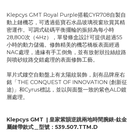
Klepcys GMT Royal Purple搭載CYR708自製自
動上鏈機芯，可透過藍寶石水晶玻璃視窗欣賞其精
密運作。可調式砝碼平衡擺輪的振頻為每小時
28,800次（4Hz），單發條盒設計可提供超過55
小時的動力儲備。修飾精美的機芯橋板表面經過
NAC處理，邊緣有手工倒角，並有放射狀拉絲紋路
與噴砂紋路交錯處理的表面修飾工藝。
單片式鏤空自動盤上有太陽紋裝飾，刻有品牌座右
銘「THE CONQUEST OF INNOVATION (創新征
途)」和Cyrus標誌，並以與面盤一致的紫色ALD鍍
層處理。
Klepcys GMT | 皇家紫韻逆跳兩地時間腕錶-
鈦金
屬鏈帶款式
＿
型號：
539.507.TTM.D