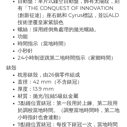
自動盤：單片式鏤空自動盤，飾有太陽紋，刻
有「THE CONQUEST OF INNOVATION
(創新征途)」座右銘和 Cyrus標誌，並以ALD
技術塗覆皇家紫韻色
螺絲：採用經倒角處理的拋光螺絲。
功能
時間指示（當地時間）
小秒針
24小時制逆跳第二地時間指示（家鄉時間）
錶殼
枕形錶殼，由26個零件組成
直徑：42 mm（不含錶冠）
厚度：13.9 mm
材質：拋光/拉絲5級鈦金屬
3點鐘位置錶冠：第一段用於上鍊、第二段用
於調校當地時間。（調整當地時間時，第二地
小時指針也會連動）
9點鐘位置錶冠：每按下錶冠一次，當地時間