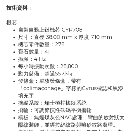
技術資料
：
機芯
自製自動上鏈機芯 CYR708
尺寸：直徑 38.00 mm x 厚度 7.10 mm
機芯零件數量：278
寶石數量：41
振頻：4 Hz
每小時振動次數：28,800
動力儲備：超過55 小時
發條盒：單枚發條盒，帶有
「colimaçonage」字樣的Cyrus標誌和黑漆
填充字
擒縱系統：瑞士槓桿擒縱系統
擺輪：可調節慣性砝碼平衡擺輪
橋板：無煙煤灰色NAC處理，彎曲的放射狀太
陽紋裝飾，並經拉絲紋路與噴砂紋路處理。