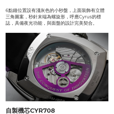
6點鐘位置設有淺灰色的小秒盤，上面裝飾有立體
三角圖案，秒針末端為螺旋形，呼應Cyrus的標
誌，具備夜光功能，與面盤的設計完美契合。
自製機芯CYR708