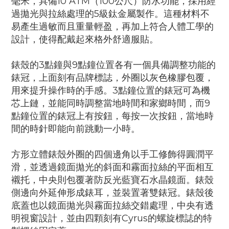
毫米，具備10 ATM（100公尺）防水功能，採用經
過拋光與拉絲處理的5級鈦金屬製作。這種材料不
易產生過敏而且重量輕盈，再加上符合人體工學的
設計，使得配戴起來格外舒適服貼。
錶殼的3點鐘與9點鐘位置各有一個具備調整功能的
錶冠，上面刻有品牌標誌，外圈以灰色橡膠包覆，
用來提升操作時的手感。3點鐘位置的錶冠可為機
芯上鏈，並能同時調整當地時間和家鄉時間，而9
點鐘位置的錶冠上有按鈕，每按一次按鈕，當地時
間的時針即能向前跳動一小時。
方形立體錶殼外圈的四個邊角以手工修飾得圓潤平
滑，並透過鏡面拋光的斜面和霧面拉絲的平面相互
襯托，中央則包覆著防反光藍寶石水晶鏡面。錶殼
側邊向外延伸形成錶耳，並裝置著雙錶冠。錶殼後
底蓋也以鏡面拋光與霧面拉絲交錯處理，中央有透
明視窗設計，並由四顆刻有Cyrus的螺旋標誌的特