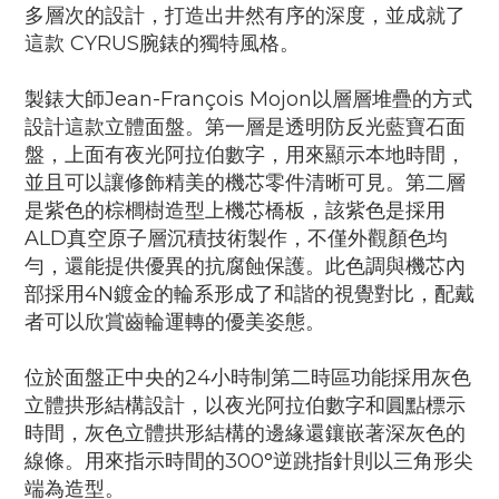
多層次的設計，打造出井然有序的深度，並成就了
這款 CYRUS腕錶的獨特風格。
製錶大師Jean-François Mojon以層層堆疊的方式
設計這款立體面盤。第一層是透明防反光藍寶石面
盤，上面有夜光阿拉伯數字，用來顯示本地時間，
並且可以讓修飾精美的機芯零件清晰可見。第二層
是紫色的棕櫚樹造型上機芯橋板，該紫色是採用
ALD真空原子層沉積技術製作，不僅外觀顏色均
勻，還能提供優異的抗腐蝕保護。此色調與機芯內
部採用4N鍍金的輪系形成了和諧的視覺對比，配戴
者可以欣賞齒輪運轉的優美姿態。
位於面盤正中央的24小時制第二時區功能採用灰色
立體拱形結構設計，以夜光阿拉伯數字和圓點標示
時間，灰色立體拱形結構的邊緣還鑲嵌著深灰色的
線條。用來指示時間的300°逆跳指針則以三角形尖
端為造型。