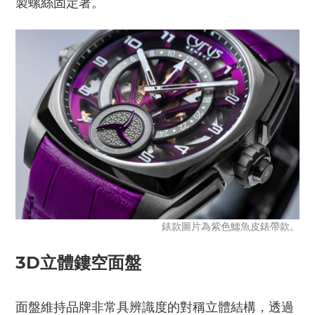
製螺絲固定著。
錶款圖片為紫色鱷魚皮錶帶款。
3D立體鏤空面盤
面盤維持品牌非常具辨識度的對稱立體結構，透過