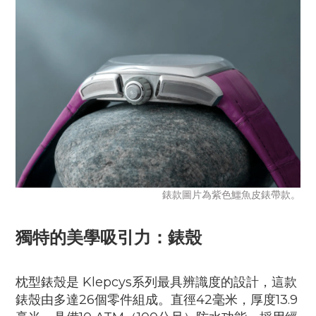
錶款圖片為紫色鱷魚皮錶帶款。
獨特的美學吸引力：錶殼
枕型錶殼是 Klepcys系列最具辨識度的設計，這款
錶殼由多達26個零件組成。直徑42毫米，厚度13.9