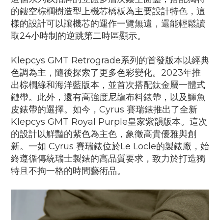
的鏤空棕櫚樹造型上機芯橋板為主要設計特色，這
樣的設計可以讓機芯的運作一覽無遺，還能輕鬆讀
取24小時制的逆跳第二時區顯示。
Klepcys GMT Retrograde系列的首發版本以經典
色調為主，隨後探索了更多色彩變化。2023年推
出棕櫚綠和海洋藍版本，並首次搭配鈦金屬一體式
鏈帶。此外，還有高強度尼龍布料錶帶，以及鱷魚
皮錶帶的選擇。如今，Cyrus 賽瑞錶推出了全新
Klepcys GMT Royal Purple皇家紫韻版本。這次
的設計以鮮豔的紫色為主色，象徵高貴優雅與創
新。一如 Cyrus 賽瑞錶位於Le Locle的製錶廠，始
終遵循傳統瑞士製錶的高品質要求，致力於打造獨
特且不拘一格的時間藝術品。