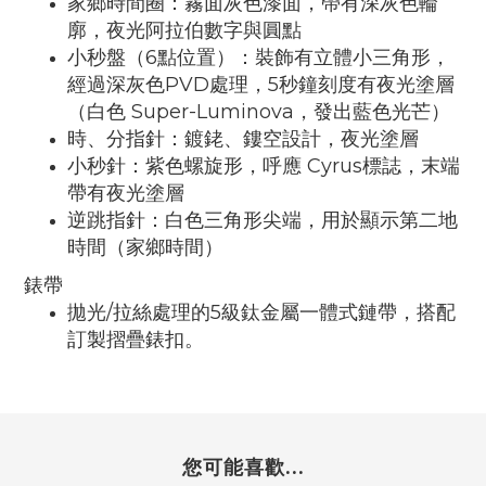
家鄉時間圈：霧面灰色漆面，帶有深灰色輪
廓，夜光阿拉伯數字與圓點
小秒盤（6點位置）：裝飾有立體小三角形，
經過深灰色PVD處理，5秒鐘刻度有夜光塗層
（白色 Super-Luminova，發出藍色光芒）
時、分指針：鍍銠、鏤空設計，夜光塗層
小秒針：紫色螺旋形，呼應 Cyrus標誌，末端
帶有夜光塗層
逆跳指針：白色三角形尖端，用於顯示第二地
時間（家鄉時間）
錶帶
拋光/拉絲處理的5級鈦金屬一體式鏈帶，搭配
訂製摺疊錶扣。
您可能喜歡...