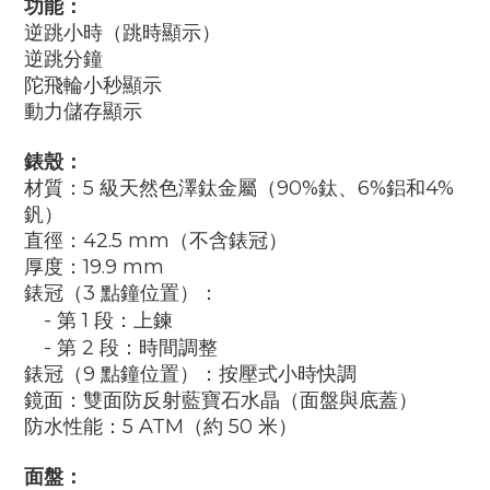
功能：
逆跳小時（跳時顯示）
逆跳分鐘
陀飛輪小秒顯示
動力儲存顯示
錶殼：
材質：
5
級天然色澤鈦金屬（
90%
鈦、
6%
鋁和
4%
釩）
直徑：
42.5 mm
（不含錶冠）
厚度：
19.9 mm
錶冠（
3
點鐘位置）：
-
第
1
段：上鍊
-
第
2
段：時間調整
錶冠（
9
點鐘位置）：按壓式小時快調
鏡面：雙面防反射藍寶石水晶（面盤與底蓋）
防水性能：
5 ATM
（約
50
米）
面盤：