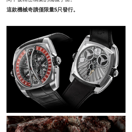
這款機械奇蹟僅限量
5
只發行。