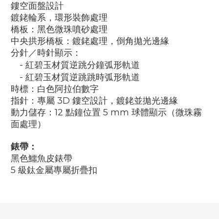
鏤空面盤設計
鍍銠輪系，環形裝飾處理
橋板：黑色微珠噴砂處理
中央拱形橋板：鍍銠處理，倒角拋光邊緣
分針／時針顯示：
-
紅碧玉材質逆跳分鐘弧形軌道
-
紅碧玉材質逆跳跳時弧形軌道
時標：白色阿拉伯數字
指針：專屬
3D
鏤空設計，鍍銠並拋光邊緣
動力儲存：
12
點鐘位置
5 mm
球體顯示（微珠霧
面處理）
錶帶：
黑色鱷魚皮錶帶
5
級鈦金屬專屬折疊扣