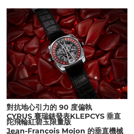
對抗地心引力的
90
度偏執
CYRUS
賽瑞錶發表
KLEPCYS
垂直
陀飛輪紅碧玉限量版
Jean-François Mojon
的垂直機械