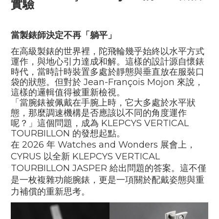
實驗
當製錶師決定不再「躺平」
在高級製錶的世界裡，陀飛輪幾乎始終以水平方式
運作，與地心引力達成和解。這樣的設計源自懷錶
時代，當時計時裝置多處於靜態與垂直放在服裝口
袋的狀態。但對於
Jean-François Mojon
來說，
這樣的邏輯值得被重新檢視。
「當腕錶被佩戴在手腕上時，它大多處於水平狀
態，那麼調速機構是否應該以不同的角度運作
呢？」這個問題，成為
KLEPCYS VERTICAL
TOURBILLON
的發想起點。
在
2026
年
Watches and Wonders
展會上，
CYRUS
以全新
KLEPCYS VERTICAL
TOURBILLON JASPER
給出問題的答案。這不僅
是一枚複雜功能腕錶，更是一項關於配戴姿態與重
力補償的重新思考。