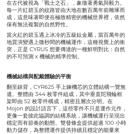
在古代被視為「戰士之石」，象徵著勇氣與毅力。
每一片紅碧玉的紋路皆由大地在數百萬年前雕琢而
成，這意味著即便在極致精密的機械世界裡，依然
保有無法複製的自然野性。
當火紅的碧玉遇上冰冷的五級鈦金屬，當百萬年的
地質演變遇上微秒間的機械運作，這種視覺上的衝
突，正是
CYRUS
想要傳達的一種鮮明對比：自然
的不可預測
x
機械的精準控制。
機械結構與配戴體驗的平衡
翻至錶背，
CYR625
手上鍊機芯的立體結構一覽無
遺。整體由
344
枚零件組成，其中垂直陀飛輪框
架即由
52
枚零件構成，精密且層次分明。在
Mojon
的設計語言下，這些零件不只是運作元件，
更像一套彼此協調的結構系統，讓機械運行呈現出
穩定而有節奏的動態。雙發條盒提供超過
100
小時
動力儲存，為整體運作提供持續且穩定的能量來