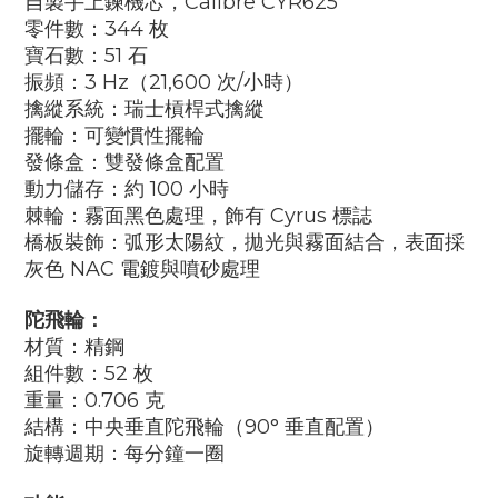
自製手上鍊機芯，
Calibre CYR625
零件數：
344
枚
寶石數：
51
石
振頻：
3 Hz
（
21,600
次
/
小時）
擒縱系統：瑞士槓桿式擒縱
擺輪：可變慣性擺輪
發條盒：雙發條盒配置
動力儲存：約
100
小時
棘輪：霧面黑色處理，飾有
Cyrus
標誌
橋板裝飾：弧形太陽紋，拋光與霧面結合，表面採
灰色
NAC
電鍍與噴砂處理
陀飛輪：
材質：精鋼
組件數：
52
枚
重量：
0.706
克
結構：中央垂直陀飛輪（
90
° 垂直配置）
旋轉週期：每分鐘一圈