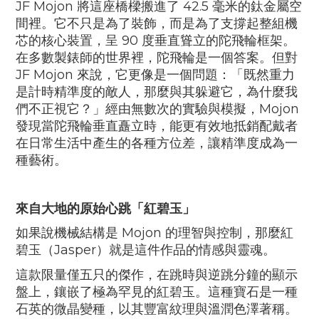
JF Mojon
將這座橋樑搬進了
42.5
毫米的鈦金屬空
間裡。它不只是為了裝飾，而是為了支撐起整組機
芯的核心裝置，呈
90
度垂直聳立的陀飛輪框架。
在多數製錶師的世界裡，陀飛輪是一個答案。但對
JF Mojon
來說，它更像是一個問題：「既然重力
是計時精準度的敵人，那麼與其躲避它，為什麼我
們不正視它？」經由無數次的實驗與模擬，
Mojon
發現當陀飛輪垂直矗立時，能更有效地抵銷配戴者
在日常生活中產生的各種方位差，讓精準度成為一
種藝術。
來自大地的原始心跳「紅碧玉」
如果說機械結構是
Mojon
的理智與控制，那麼紅
碧玉（
Jasper
）就是這件作品的情感與靈魂。
這款限量僅五只的傑作，在跳時與逆跳分鐘的顯示
盤上，鑲嵌了極為罕見的紅碧玉。這種寶石是一種
石英的微晶變種，以其豐富紋理與溫潤色澤著稱。