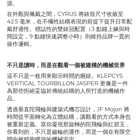
源。
在外觀與佩戴之間，
CYRUS
將錶殼尺寸收斂至
42.5
毫米，在不犧牲結構表現的前提下提升日常配
戴舒適性。標誌性的雙錶冠配置（
3
點鐘上鍊與時
間設定，
9
點鐘快速調整小時）則維持品牌一貫的
操作邏輯。
不只是讀時，而是在觀看一個被建構的機械世界
這不只是一枚用來顯示時間的腕錶。
KLEPCYS
VERTICAL TOURBILLON JASPER
更像是一件
為那些拒絕妥協於傳統結構的人所打造的機械作
品。
透過垂直陀飛輪與建築式機芯設計，
JF Mojon
將
時間從平面轉化為立體結構，讓觀看的方式本身也
被重新定義。當你凝視那旋轉的陀飛輪與紅碧玉，
你看到的，不只是齒輪的運作，而是一個在有限空
間中被精密構築的機械宇宙。