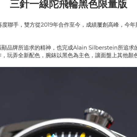
三針一線陀飛輪黑色限量版
stein再度聯手，雙方從2019年合作至今，成績屢創高峰，今年則發
牌所追求的精神，也完成Alain Silberstein
作，玩弄全新配色，腕錶以黑色為主色，讓面盤上其他顏