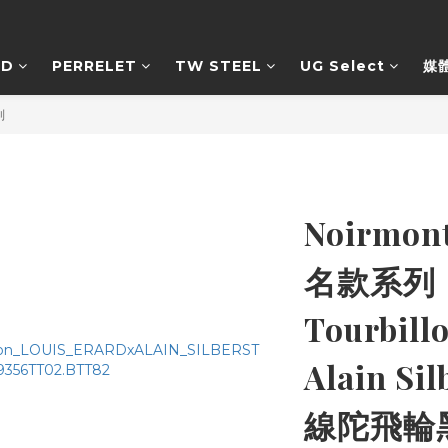
RD
PERRELET
TW STEEL
UG Select
媒
列
Noirmont
名款系列｜L
Tourbill
Alain Si
線陀飛輪