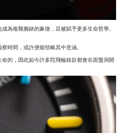
也成為複雜腕錶的象徵，且被賦予更多生命哲學。
觀察時間，或許便能領略其中意涵。
生命的，因此如今許多陀飛輪錶款都會在面盤洞開