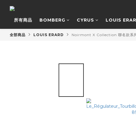
所有商品
BOMBERG
CYRUS
LOUIS ERA
全部商品
LOUIS ERARD
Noirmont X Collection 聯名款系