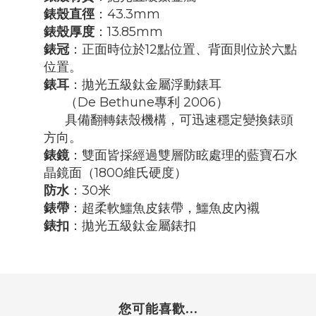
錶殼直徑
：43.3mm
錶殼厚度
：13.85mm
錶冠
：正面時位於12點位置、背面則位於六點
位置。
錶耳
：拋光五級鈦金屬浮動錶耳
（De Bethune專利 2006）
具備翻轉錶殼機構，可迅速穩定變換錶頭
方向。
錶鏡
：雙面皆採經過雙層防眩處理的藍寶石水
晶鏡面（1800維氏硬度）
防水
：30米
錶帶
：超柔軟鱷魚皮錶帶，鱷魚皮內襯
錶扣
：拋光五級鈦金屬錶扣
您可能喜歡...