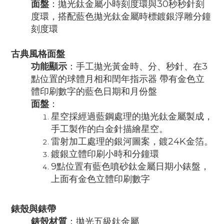
面盤
：
拋光鈦金屬小時刻度環與30秒秒針刻
度環，搭配藍色拋光鈦金屬時標
鍍銀浮雕分鐘
刻度環
古典風格面盤
功能顯示
：
手工拋光黃金時、分、秒針、
在3
點位置的球體月相和閏年指示器 帶有金色立
體印刷數字的藍色日期和月份盤
面盤
：
星空採經過藍鋼處理的拋光鈦金屬製成，
手工製作的白金針描繪星空。
雷射加工處理的銀河圖案，鍍24K金箔。
鍍銀立體印刷小時和分鐘環
9點位置有藍色噴砂鈦金屬日期小錶盤，
上面有金色立體印刷數字
錶殼與錶帶
錶殼材質
：拋光五級鈦金屬