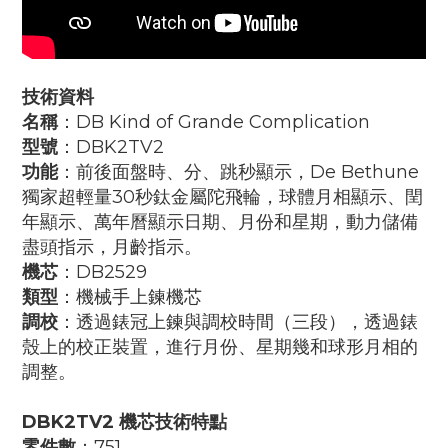
技術資料
名稱
：DB Kind of Grande Complication
型號
：DBK2TV2
功能
：前後面盤時、分、跳秒顯示，De Bethune
獨家超輕量30秒鈦金屬陀飛輪，球體月相顯示、閏
年顯示、萬年曆顯示日期、月份和星期，動力儲備
盡頭指示，月齡指示。
機芯
：DB2529
類型
：機械手上鍊機芯
調校
：透過錶冠上鍊與調校時間（三段），透過錶
殼上的校正裝置，進行月份、星期幾和球形月相的
調整。
DBK2TV2 機芯技術特點
零件數
：751