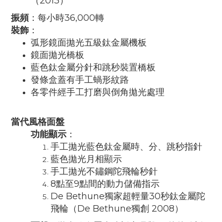
（2013）
振頻
：每小時36,000轉
裝飾
：
弧形鏡面拋光五級鈦金屬機板
鏡面拋光橋板
藍色鈦金屬分針和跳秒裝置橋板
發條盒蓋有手工蝸形紋路
各零件經手工打磨與倒角拋光處理
當代風格面盤
功能顯示
：
手工拋光藍色鈦金屬時、分、跳秒指針
藍色拋光月相顯示
手工拋光不鏽鋼陀飛輪秒針
8點至9點間的動力儲備指示
De Bethune獨家超輕量30秒鈦金屬陀
飛輪（De Bethune獨創 2008）