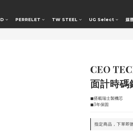
RD
PERRELET
TW STEEL
UG Select
媒
CEO T
面計時碼
◼搭載瑞士製機芯
◼3年保固
指定商品，下單即贈