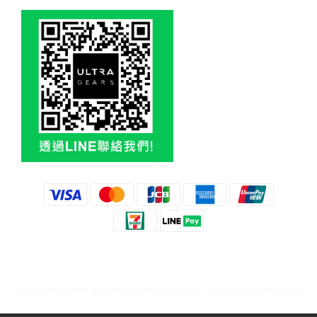
Copyright © 2017 奧創有限公司 Ultra Gears Co.,Ltd. All Rights Reserved