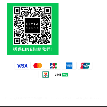
Copyright © 2017 奧創有限公司 Ultra Gears Co.,Ltd. All Rights Reserved