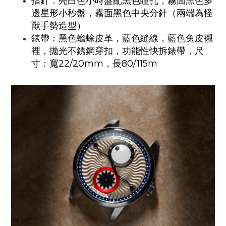
指針：亮白色小時盤配黑色瞳孔，霧面黑色多
邊星形小秒盤，霧面黑色中央分針（兩端為怪
獸手勢造型）
錶帶：黑色蟾蜍
皮革
，藍色縫線，藍色兔皮襯
裡，拋光不銹鋼穿扣，功能性快拆錶帶，尺
22/20mm
80/115m
寸：寬
，長