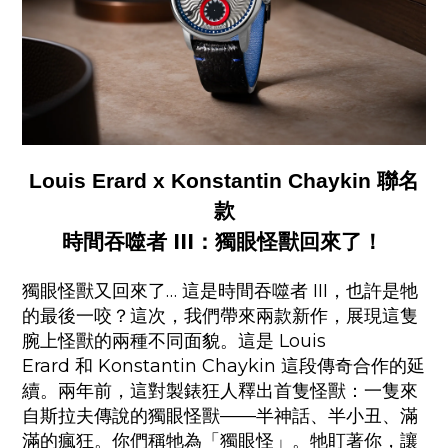
Louis Erard x Konstantin Chaykin
聯名
款
III
時間吞噬者
：獨眼怪獸回來了！
…
III
獨眼怪獸又回來了
這是時間吞噬者
，也許是牠
的最後一咬？這次，我們帶來兩款新作，展現這隻
Louis
腕上怪獸的兩種不同面貌。這是
Erard
Konstantin Chaykin
和
這段傳奇合作的延
續。兩年前，這對製錶狂人釋出首隻怪獸：一隻來
——
自斯拉夫傳說的獨眼怪獸
半神話、半小丑、滿
滿的瘋狂。你們稱牠為「獨眼怪」。牠盯著你，讓