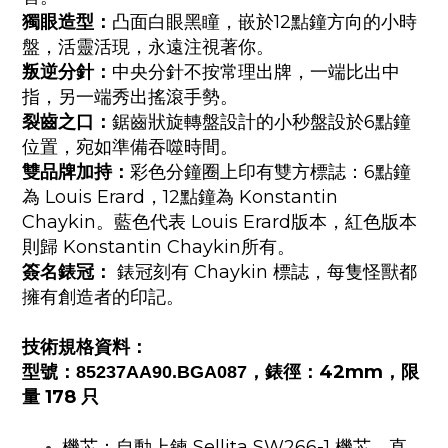
12
獨眼造型：
凸面白眼黑瞳，嵌於
點鐘方向的小時
盤，活靈活現，永遠注視著你。
叛逆分針：
中央分針不按常理出牌，一端比出中
指，另一端秀出搖滾手勢。
6
裂齒之口：
鋸齒狀旋轉盤設計的小秒盤設於
點鐘
位置，宛如準備吞噬時間。
6
雙品牌加持：
彩色分鐘圈上印有雙方標誌：
點鐘
Louis Erard
12
Konstantin
為
，
點鐘為
Chaykin
Louis Erard
。藍色代表
版本，紅色版本
Konstantin Chaykin
則歸
所有。
Chaykin
簽名錶冠：
錶冠刻有
標誌，每隻怪獸都
擁有創造者的印記。
技術規格資料：
42mm
型號：
85237AA90.BGA087
，錶徑：
，限
178
量
只
Sellita SW266-1
機芯：自動上鍊
機芯，直