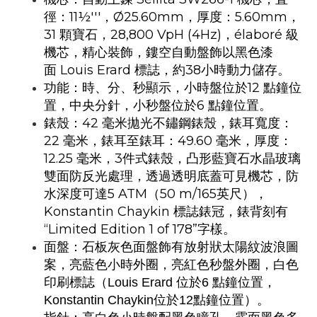
11½'''
Ø25.60mm
5.60mm
徑：
，
，厚度：
，
31
28,800 VpH (4Hz)
élaboré
顆寶石，
，
級
機芯，精心裝飾，鏤空自動盤飾以黑色漆
Louis Erard
38
面
標誌，約
小時動力儲存。
12
功能：時、分、秒顯示，小時盤位於
點鐘位
6
置，中央分針，小秒盤位於
點鐘位置。
42
錶殼：
毫米拋光不鏽鋼錶殼，錶耳寬度：
22
49.60
毫米，錶耳至錶耳：
毫米，厚度：
12.25
3
毫米，
件式錶殼，凸形藍寶石水晶玻璃
雙面防反光處理，透過透明底蓋可見機芯，防
5 ATM
50 m/165
水深度可達
（
英尺），
Konstantin Chaykin
標誌錶冠，錶背刻有
“Limited Edition 1 of 178”
字樣。
面盤：石板灰色面盤飾有放射狀太陽紋波浪圖
案，亮藍色小時外圈，亮紅色秒盤外圈，白色
印刷標誌（
Louis Erard
位於
6
點鐘位置，
Konstantin Chaykin
位於
12
點鐘位置）。