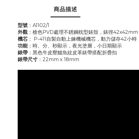
商品描述
型號
：A1102/1
外觀
：槍色PVD處理不銹鋼枕型錶殼，錶徑42x42m
機芯
： P-411自製自動上鍊機械機芯，動力儲存42小
功能
：時、分、秒顯示，夜光塗層，小日期顯示
錶帶
：黑色牛皮壓鱷魚紋皮革錶帶搭配折疊扣
錶帶尺寸
：22mm x 18mm