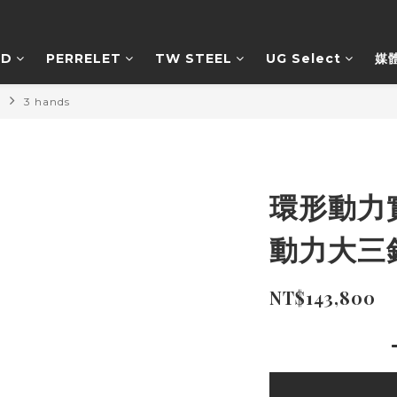
RD
PERRELET
TW STEEL
UG Select
媒
列
3 hands
環形動力
動力大三針腕
NT$143,800