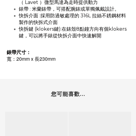
（ Lavet ）微型馬達為走時提供動力
錶帶 : 米蘭錶帶，可搭配腕錶或單獨佩戴設計。
快拆介面 :採用防過敏處理的 316L 拉絲不銹鋼材料
製作的快拆式介面
快拆鍵 (klokers鍵):在錶殼8點鐘方向有個klokers
鍵，可以將手錶從快拆介面中快速解開
錶帶尺寸：
寬：20mm x 長230mm
您可能喜歡...