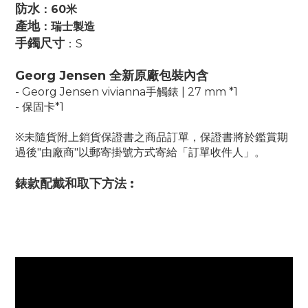
防水
：60米
產地
：瑞士製造
手鐲尺寸
：S
Georg Jensen 全新原廠包裝內含
- Georg Jensen vivianna手觸錶 | 27 mm *1
- 保固卡*1
※未隨貨附上銷貨保證書之商品訂單，保證書將於鑑賞期
過後"由廠商"以郵寄掛號方式寄給「訂單收件人」。
錶款配戴和取下方法 :