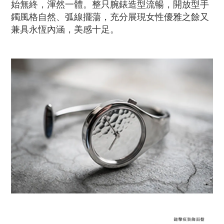
始無終，渾然一體。整只腕錶造型流暢，開放型手
鐲風格自然、弧線擺蕩，充分展現女性優雅之餘又
兼具永恆內涵，美感十足。