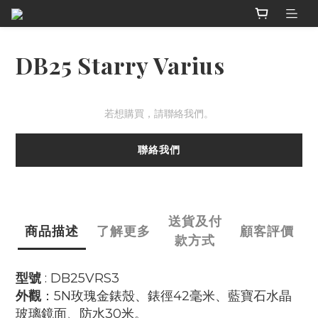
DB25 Starry Varius
若想購買，請聯絡我們。
聯絡我們
送貨及付
商品描述
了解更多
顧客評價
款方式
型號
: DB25VRS3
外觀
：
5N玫瑰金錶殼、錶徑42毫米、藍寶石水晶
玻璃鏡面、防水30米
。