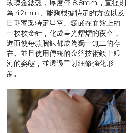
玫瑰金錶殼，厚度僅 8.8mm，直徑則
為 42mm。能夠根據特定的方位以及
日期客製特定星空。鑲嵌在面盤上的
一枚枚金針，化成星光熠熠的夜空，
進而使每款腕錶都成為獨一無二的存
在。並且使用傳統的金箔技術鍍上銀
河的姿態，並透過雷射細修強化形
象。