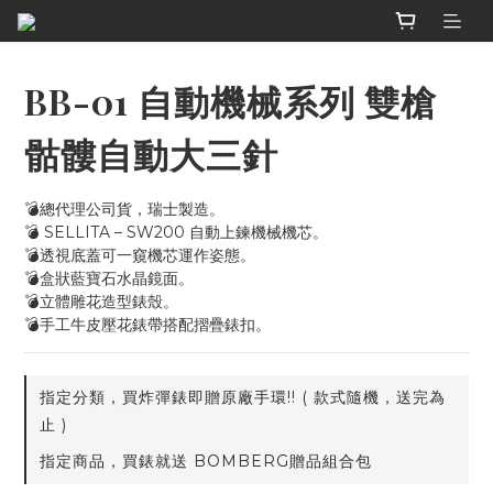
BB-01 自動機械系列 雙槍
骷髏自動大三針
💣總代理公司貨，瑞士製造。
💣 SELLITA – SW200 自動上鍊機械機芯。
💣透視底蓋可一窺機芯運作姿態。
💣盒狀藍寶石水晶鏡面。
💣立體雕花造型錶殼。
💣手工牛皮壓花錶帶搭配摺疊錶扣。
指定分類，買炸彈錶即贈原廠手環!! ( 款式隨機，送完為
止 )
指定商品，買錶就送 BOMBERG贈品組合包