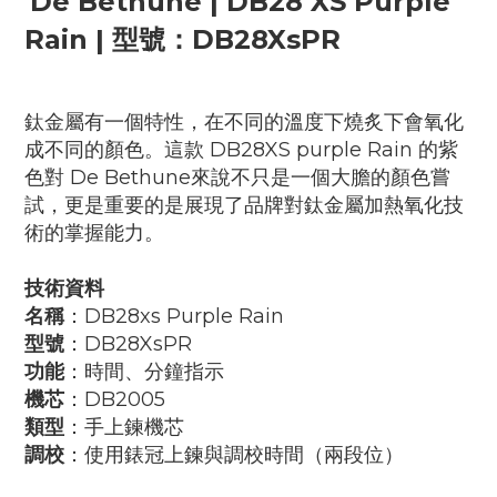
De Bethune |
DB28 XS Purple
Rain |
型號：DB28XsPR
鈦金屬有一個特性，在不同的溫度下燒炙下會氧化
成不同的顏色。這款 DB28XS purple Rain 的紫
色對 De Bethune來說不只是一個大膽的顏色嘗
試，更是重要的是展現了品牌對鈦金屬加熱氧化技
術的掌握能力。
技術資料
名稱
：DB28xs Purple Rain
型號
：DB28XsPR
功能
：時間、分鐘指示
機芯
：DB2005
類型
：手上鍊機芯
調校
：使用錶冠上鍊與調校時間（兩段位）