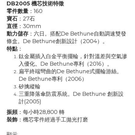
DB2005 機芯技術特徵
零件數量
：160
寶石
：27石
直徑
：30mm
動力儲存
：六日。搭配De Bethune自動調速雙發
條盒。De Bethune創新設計（2004）。
特點
：
鈦金屬插入白金平衡擺輪，針對溫差與空氣滲
入優化。De Bethune專利（2016）。
扁平終端彎曲的De Bethune式擺輪游絲。
De Bethune專利（2006）
矽擒縱輪
三重降落傘防震系統。De Bethune 創新設
計(2005)
振頻
：每小時28,800 轉
裝飾
：機芯零件經過手工拋光打磨
顯示