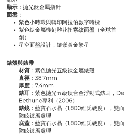
顯示
：拋光鈦金屬指針
面盤
：
紫色小時環與轉印阿拉伯數字時標
紫色鈦金屬機刻雕花扭索紋面盤（全球首
創）
星空面盤設計，鑲嵌黃金繁星
錶殼與錶帶
材質
：紫色拋光五級鈦金屬錶殼
直徑
：38.7mm
厚度
：7.4mm
錶耳
：紫色拋光五級鈦合金浮動式錶耳，De
Bethune專利（2006）
錶鏡
：藍寶石水晶（1,800維氏硬度），雙面
防眩鍍層處理
底蓋
：藍寶石水晶（1,800維氏硬度），雙面
防眩鍍層處理