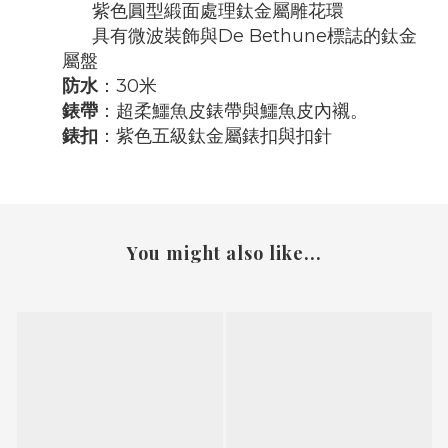
紫色圓型緞面處理鈦金屬雕花環
具有微波裝飾與De Bethune標誌的鈦金
屬盤
防水
：30米
錶帶
：超柔鱷魚皮錶帶與鱷魚皮內襯。
錶扣
：紫色五級鈦金屬錶扣與扣針
You might also like...