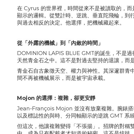
在
Cyrus
的世界裡，時間從來不是被讀取的，而
顯示的邏輯。從雙計時、逆跳、垂直陀飛輪，到
與過去相反的決定。他選擇，把機械藏起來。
從「外露的機械」到「內斂的時間」
DOMINION LAPIS BLUE GMT
的誕生，不是過
天然青金石之中。這不是對過去堅持的退讓，而
青金石自古象徵天空、權力與神性。其深邃群青
間不再被機械展示，而是被宇宙承載。
Mojon
的選擇：複雜，卻更安靜
Jean-François Mojon
並沒有放棄複雜。腕錶搭
以及標誌性的與時、分同軸顯示的逆跳
GMT
系
但這次，他讓複雜變得「不張揚」。招牌的對稱
中，成為只有配戴者才知道的秘密。這不是炫技