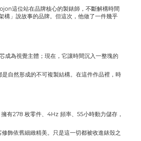
ojon
這位站在品牌核心的製錶師，不斷解構時間
架構」說故事的品牌。但這次，他做了一件幾乎
芯成為視覺主體；現在，它讓時間沉入一整塊的
都是自然形成的不可複製結構。在這件作品裡，時
，擁有
278
枚零件、
4Hz
頻率、
55
小時動力儲存，
芯修飾依舊細緻精美。只是這一切都被收進錶殼之