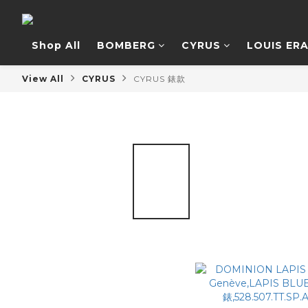
Shop All
BOMBERG
CYRUS
LOUIS ER
View All
CYRUS
CYRUS 錶款