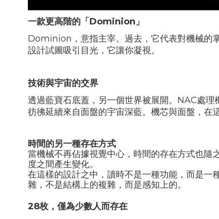
一款更高階的「
Dominion
」
Dominion
，意指主宰。過去，它代表對機械的
設計試圖吸引目光，它讓你凝視。
技術與宇宙的交界
透過藍寶石底蓋，另一個世界被展開。
NAC
處理
彷彿延續來自面盤的宇宙深藍。機芯與面盤，在
時間的另一種存在方式
當機械不再佔據視覺中心，時間的存在方式也隨
度之間產生變化。
在這樣的設計之中，讀時不是一種功能，而是一
雜，不是結構上的複雜，而是感知上的。
28
枚，僅為少數人而存在