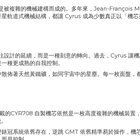
是被複雜的機械建構而成的。多年來，
Jean-François M
行星軌道式機械結構，都讓
Cyrus
成為少數真正以「機芯
往設計的延續，而是一種刻意的轉向。過去，
Cyrus
讓機
是一種更成熟的自我控制。
中散佈著天然黃鐵礦，如同宇宙中的星塵。每一枚面盤，
載的
CYR708
自製機芯依然是一枚高度複雜的機械裝置
統。
雙錶冠系統依舊存在，逆跳
GMT
依舊精準易於操作，機
，而是控制。