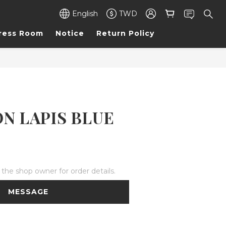
English
TWD
ress Room
Notice
Return Policy
N LAPIS BLUE
he shop owner for order details.
MESSAGE