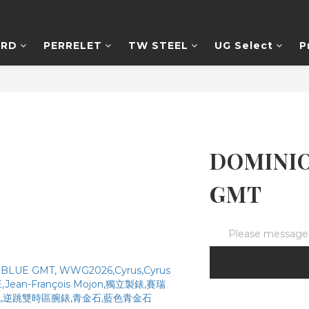
ARD
PERRELET
TW STEEL
UG Select
P
DOMINIO
GMT
Please message t