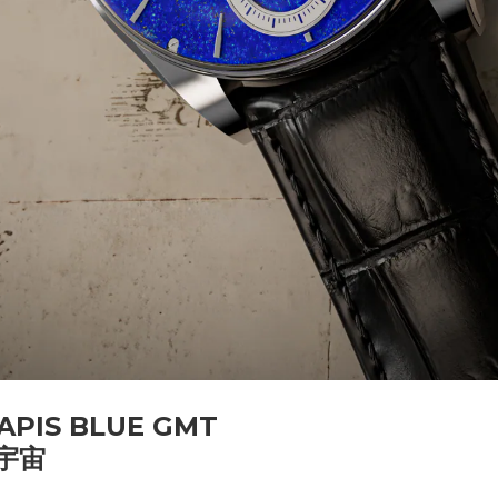
APIS BLUE GMT
宇宙