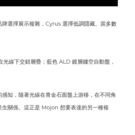
品牌選擇展示複雜，
Cyrus
選擇低調隱藏。當多數
在光線下交錯層疊；藍色
ALD
鍍層鏤空自動盤，
。
的感知，隨著光線在青金石面盤上游移，在不同角
產生關係。這正是
Mojon
想要表達的另一種複