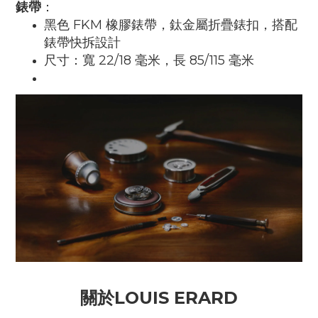
錶帶
：
黑色 FKM 橡膠錶帶，鈦金屬折疊錶扣，搭配
錶帶快拆設計
尺寸：寬 22/18 毫米，長 85/115 毫米
關於LOUIS ERARD