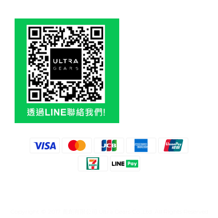
Copyright © 2017 奧創有限公司 Ultra Gears Co.,Ltd. All Rights Reserved