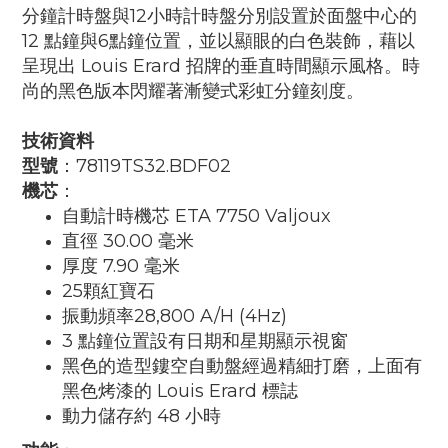
分鐘計時盤與12小時計時盤分別設置於面盤中心的
12 點鐘與6點鐘位置，並以顯眼的白色裝飾，藉以
呈現出 Louis Erard 招牌的垂直時間顯示風格。時
尚的黑色版本閃耀著漸變式彩虹分鐘刻度。
技術資料
型號
：78119TS32.BDF02
機芯
：
自動計時機芯 ETA 7750 Valjoux
直徑 30.00 毫米
厚度 7.90 毫米
25顆紅寶石
振動頻率28,800 A/H (4Hz)
3 點鐘位置設有日期和星期顯示視窗
黑色的造型鏤空自動盤經過精細打磨，上面有
黑色烤漆的 Louis Erard 標誌
動力儲存約 48 小時