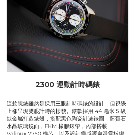
2300 運動計時碼錶
這款腕錶雖然是採用三眼計時碼錶的設計，但視覺
上卻呈現雙眼計時的樣貌。錶款採用 44 毫米 5 級
鈦金屬打造錶殼，搭配黑色陶瓷計速錶圈，藍寶石
水晶玻璃鏡面，FKM 橡膠錶帶，內部搭載
Valjoux 7750 機芯，以及設計靈感源自滑雪板綁