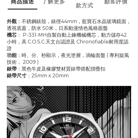
商品描述
了解更多
顧客評價
款方式
外觀
：不銹鋼錶殼，錶徑44mm，藍寶石水晶玻璃鏡面，
透視底蓋，防水 50米，日系動漫情色風格面盤
機芯
： P-331-MH自製自動上鍊機械機芯，動力儲存42
小時，具 C.O.S.C.天文台認證及 Chronofiable耐用度認
證
功能
：時、分、秒顯示，夜光塗層，
渦輪面盤 ( 專利旋風
技術， 2009 )
錶帶
：黑色牛皮及橡膠雙材質錶帶搭配摺疊扣
錶帶尺寸
：25mm x 20mm